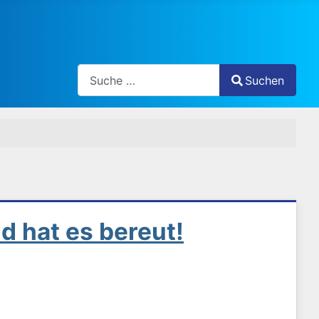
Search
Suchen
Type 2 or more characters for results.
d hat es bereut!