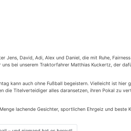
er Jens, David, Adi, Alex und Daniel, die mit Ruhe, Fairne
uns bei unserem Traktorfahrer Matthias Kuckertz, der dafür
ag kann auch ohne Fußball begeistern. Vielleicht ist hier
en die Titelverteidiger alles daransetzen, ihren Pokal zu ve
 Menge lachende Gesichter, sportlichen Ehrgeiz und best
all – und niemand hat es bereut!