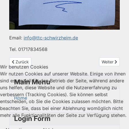
Email:
info@ttc-schwirzheim.de
Tel. 01717834568
Vorheriger Beitrag: E-Jugend 2025/26
Nächster Beit
Zurück
Weiter
Wir benutzen Cookies
Wir nutzen Cookies auf unserer Website. Einige von ihnen
Main Menu
sind essenziell für den Betrieb der Seite, während andere
uns helfen, diese Website und die Nutzererfahrung zu
verbessern (Tracking Cookies). Sie können selbst
Home
entscheiden, ob Sie die Cookies zulassen möchten. Bitte
beachten Sie, dass bei einer Ablehnung womöglich nicht
mehr alle Funktionalitäten der Seite zur Verfügung stehen.
Login Form