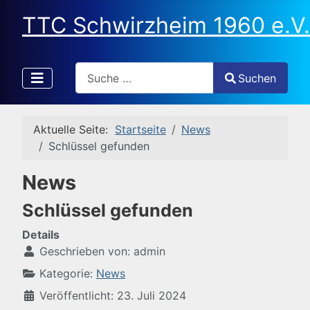
TTC Schwirzheim 1960 e.V.
Search
Suchen
Type 2 or more characters for results.
Aktuelle Seite:
Startseite
News
Schlüssel gefunden
News
Schlüssel gefunden
Details
Geschrieben von:
admin
Kategorie:
News
Veröffentlicht: 23. Juli 2024