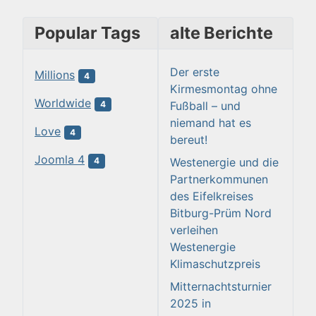
Popular Tags
alte Berichte
Der erste
Millions
4
Kirmesmontag ohne
Worldwide
Fußball – und
4
niemand hat es
Love
4
bereut!
Joomla 4
Westenergie und die
4
Partnerkommunen
des Eifelkreises
Bitburg-Prüm Nord
verleihen
Westenergie
Klimaschutzpreis
Mitternachtsturnier
2025 in