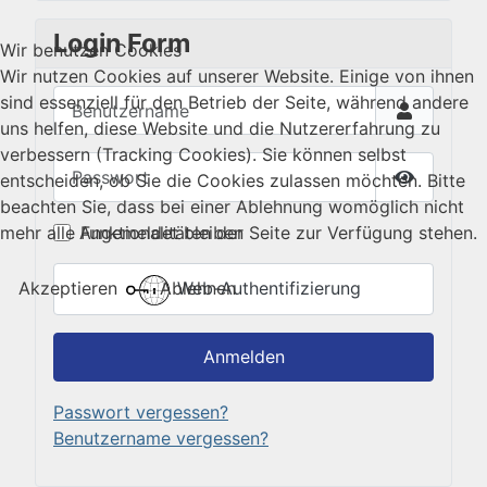
Login Form
Wir benutzen Cookies
Wir nutzen Cookies auf unserer Website. Einige von ihnen
Benutzername
sind essenziell für den Betrieb der Seite, während andere
uns helfen, diese Website und die Nutzererfahrung zu
verbessern (Tracking Cookies). Sie können selbst
Passwort
entscheiden, ob Sie die Cookies zulassen möchten. Bitte
Passwort 
beachten Sie, dass bei einer Ablehnung womöglich nicht
Angemeldet bleiben
mehr alle Funktionalitäten der Seite zur Verfügung stehen.
Web-Authentifizierung
Akzeptieren
Ablehnen
Anmelden
Passwort vergessen?
Benutzername vergessen?